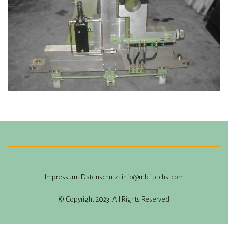
Impressum
•
Datenschutz
•
info@mbfuechsl.com
© Copyright 2023. All Rights Reserved