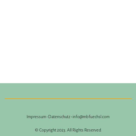
Impressum
•
Datenschutz
•
info@mbfuechsl.com
© Copyright 2023. All Rights Reserved